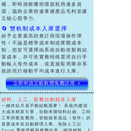
構，即時洞察哪些環節耗用過多資
源，協助企業快速掌握產品毛利並建
立核心競爭力。
🔄 雙軌制成本入庫選擇
給予企業最高的會計與現場操作彈
性！不論是標準成本制或實際成本
制，您皆可選擇由系統自動依製程結
算成本，亦可依實務特殊需求自行手
動輸入母件成本，或直接取用庫存系
統的現行移動平均成本進行入庫。
立即申請正航軟體免費試用
材料、人工、製費自動精算入庫
一鍵終結月底手動結帳噩夢！ 系統內建強
大成本精算引擎，自動串聯領料紀錄、工時
工單與製造費用，智能核算成品（母件）的
真實成本並自動辦理入庫。免除人工以
Excel 重複登帳與複雜拉表，確保材料、人