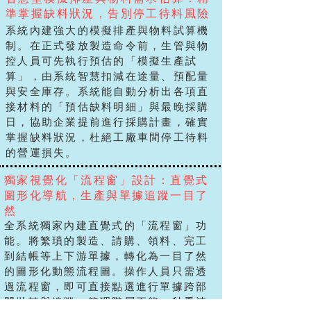
準掌握缺料狀況，告別停工待料風險
系統內建強大的模擬排產與物料試算機
制。在正式發放製造命令前，生管與物
控人員可先執行預估的「模擬生產試
算」，由系統智慧扣減在途量、預配量
與安全庫存。系統能自動分析出各項直
接材料的「預估缺料明細」與最晚採購
日，協助企業提前進行採購計畫，確實
掌握缺料狀況，杜絕工廠車間停工待料
的營運損失。
獨家視覺化「流程窗」設計：直覺式
圖形化導航，生產與單據追蹤一目了
然
全系統獨家內建直覺式的「流程窗」功
能。將繁瑣的製造、請購、領料、完工
到結帳等上下游單據，轉化為一目了然
的圖形化動態流程圖。操作人員只需透
過流程窗，即可直接點選進行單據跨部
門拋轉與追蹤；管理階層更能一秒看清