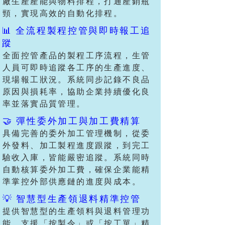
廠生產產能與物料排程，打通產銷瓶
頸，實現高效的自動化排程。
📊 全流程製程控管與即時報工追
蹤
全面控管產品的製程工序流程，生管
人員可即時追蹤各工序的生產進度、
現場報工狀況。系統同步記錄不良品
原因與損耗率，協助企業持續優化良
率並落實品質管理。
🤝 彈性委外加工與加工費精算
具備完善的委外加工管理機制，從委
外發料、加工製程進度跟蹤，到完工
驗收入庫，皆能嚴密追蹤。系統同時
自動核算委外加工費，確保企業能精
準掌控外部供應鏈的進度與成本。
💡 智慧型生產領退料精準控管
提供智慧型的生產領料與退料管理功
能，支援「按製令」或「按工單」精