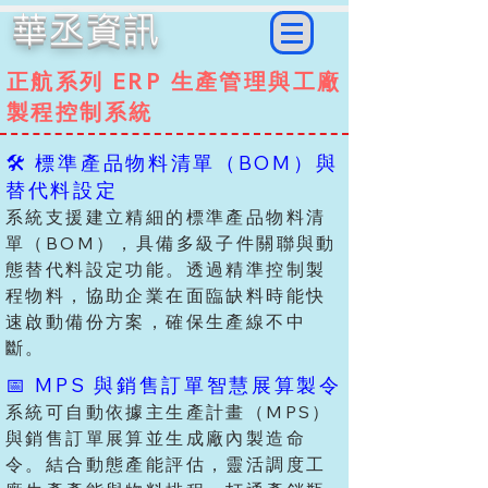
華丞資訊
正航系列 ERP 生產管理與工廠
製程控制系統
🛠️ 標準產品物料清單（BOM）與
替代料設定
系統支援建立精細的標準產品物料清
單（BOM），具備多級子件關聯與動
態替代料設定功能。透過精準控制製
程物料，協助企業在面臨缺料時能快
速啟動備份方案，確保生產線不中
斷。
📅 MPS 與銷售訂單智慧展算製令
系統可自動依據主生產計畫（MPS）
與銷售訂單展算並生成廠內製造命
令。結合動態產能評估，靈活調度工