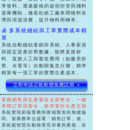
準發料。透過嚴格的超領控管與殘料
退庫機制，徹底杜絕工廠車間物料呆
滯與現場浪費，提升物料周轉率。
💰 多系統鏈結與工單實際成本精
算
系統自動鏈結進銷存系統、人事薪資
與固定資產折舊數據。能將直接材
料、直接人工與製造費用（如廠房折
舊、水電等）自動歸集並分攤，精準
精算每一張工單的實際生產成本。
立即申請正航軟體免費試用
業務銷售與生產製造全面整合：一鍵
串聯訂單與製令，精準掌控生產交期
系統實現前端業務與後端製造的無縫協
同。當業務單位簽署「銷售訂單」後，
系統能智慧自動檢查現存量與產能，並