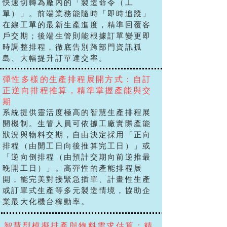
快速切轉為廠內的「製造命令（工
單）」。前端業務能隨時「即時追蹤」
在線工單的最新生產進度，精準回覆客
戶交期；後端生管則能根據訂單變更即
時調整排程，徹底告別跨部門資訊孤
島、大幅提升訂單達交率。
彈性多樣的生產排程展開方式：自訂
正逆向排程推算，精準掌握產能與交
期
系統提供靈活度極高的智慧生產排程展
開機制。生管人員可依據工廠實際產能
狀況與物料交期，自由決定採用「正向
排程（由開工日向後推算完工日）」或
「逆向倒排程（由預計交期向前逆推最
晚開工日）」。高彈性的產能排程展
開，能完美對接緊急插單、計畫性生產
或訂單式生產等多元製造情境，協助企
業最大化機台稼動率。
智慧型模擬排產與物料需求估算：精